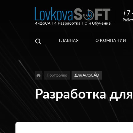
+7 
Например,
Работ
3D
Найти
везде
библиотеки
ГЛАВНАЯ
О КОМПАНИИ
Портфолио
Для AutoCAD
Разработка дл