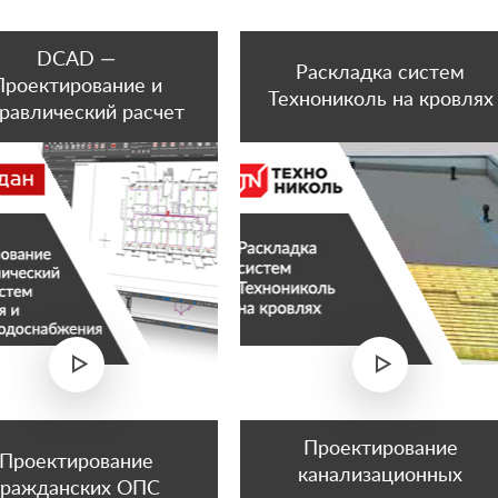
DCAD —
Раскладка систем
Проектирование и
Технониколь на кровлях
равлический расчет
истем отопления и
лохолодоснабжения
utoCAD и nanoCAD на
орудовании РИДАН
(бывш. Danfoss)
Проектирование
Проектирование
канализационных
гражданских ОПС