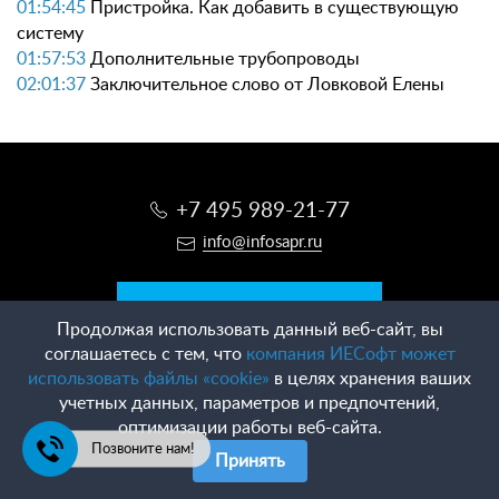
01:54:45
Пристройка. Как добавить в существующую
систему
01:57:53
Дополнительные трубопроводы
02:01:37
Заключительное слово от Ловковой Елены
+7 495 989-21-77
info@infosapr.ru
Заказать звонок
Продолжая использовать данный веб-сайт, вы
соглашаетесь с тем, что
компания ИЕСофт может
использовать файлы «cookie»
в целях хранения ваших
Только маркетинг и инновации прибыльны.
учетных данных, параметров и предпочтений,
оптимизации работы веб-сайта.
Все остальное - расходы.
Позвоните нам!
Принять
Обработка персональных данных
в соответствии с
правилами