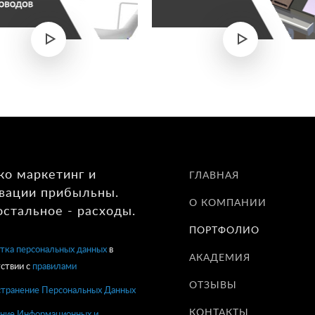
ко маркетинг и
ГЛАВНАЯ
вации прибыльны.
О КОМПАНИИ
остальное - расходы.
ПОРТФОЛИО
тка персональных данных
в
АКАДЕМИЯ
ствии с
правилами
ОТЗЫВЫ
странение Персональных Данных
КОНТАКТЫ
ние Информационных и