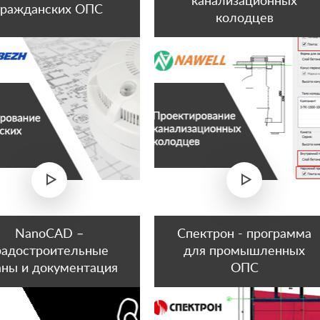
канализационных
гражданских ОПС
колодцев
NanoCAD –
Спектрон - программа
радостроительные
для промышленных
аны и документация
ОПС