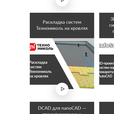
3
Раскладка систем
с
Технониколь на кровлях
DCAD для nanoCAD —