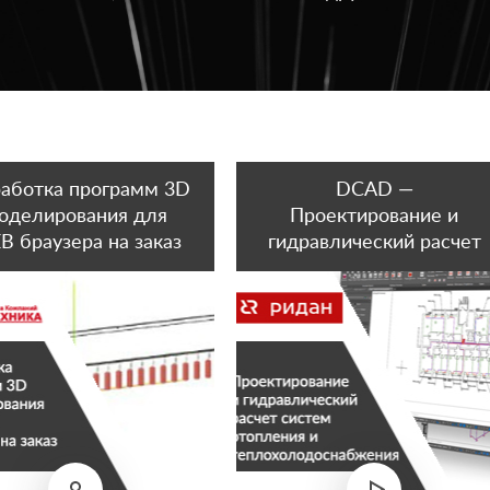
работка программ 3D
DCAD —
оделирования для
Проектирование и
 браузера на заказ
гидравлический расчет
систем отопления и
теплохолодоснабжения
в AutoCAD и nanoCAD на
оборудовании РИДАН
(бывш. Danfoss)