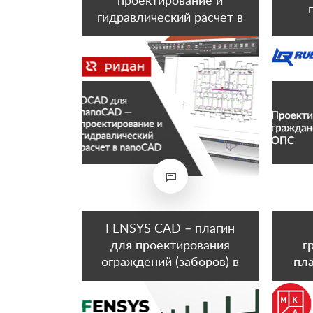
проектирование и
гидравлический расчет в
nanoCAD для компании
РИДАН (Данфосс)
FENSYS CAD – плагин
для проектирования
г
ограждений (заборов) в
пл
AutoCAD