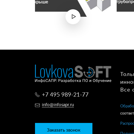
Толь
инно
Все 
+7 495 989-21-77
info@infosapr.ru
Обрабо
соответ
Распро
Заказать звонок
Получе