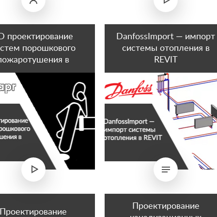
D проектирование
DanfossImport — импорт
истем порошкового
системы отопления в
пожаротушения в
REVIT
AutoCAD
Проектирование
Проектирование