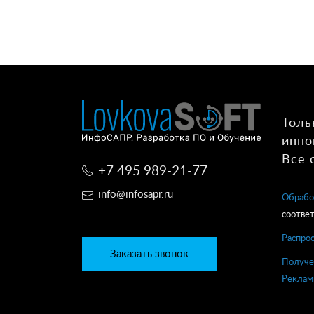
Толь
инно
Все 
+7 495 989-21-77
info@infosapr.ru
Обрабо
соответ
Распро
Заказать звонок
Получе
Реклам