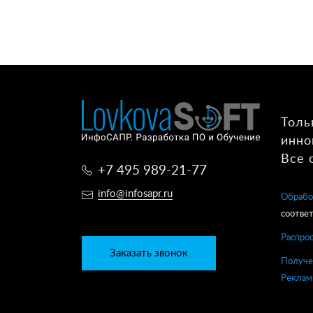
Толь
инно
Все 
+7 495 989-21-77
info@infosapr.ru
Обрабо
соответ
Распро
Заказать звонок
Получе
Реклам