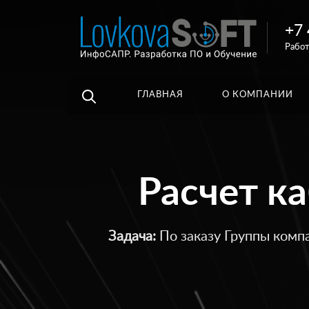
+7 
Например,
Работ
3D
Найти
везде
библиотеки
ГЛАВНАЯ
О КОМПАНИИ
Расчет к
Задача:
По заказу Группы комп