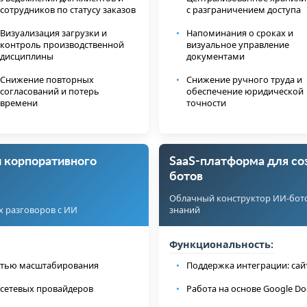
сотрудников по статусу заказов
с разграничением доступа
Визуализация загрузки и
Напоминания о сроках и
контроль производственной
визуальное управление
дисциплины
документами
Снижение повторных
Снижение ручного труда и
согласований и потерь
обеспечение юридической
времени
точности
и корпоративного
SaaS-платформа для со
ботов
Облачный конструктор ИИ-бото
х разговоров с ИИ
знаний
Функциональность:
стью масштабирования
Поддержка интеграции: сайт,
сетевых провайдеров
Работа на основе Google Do