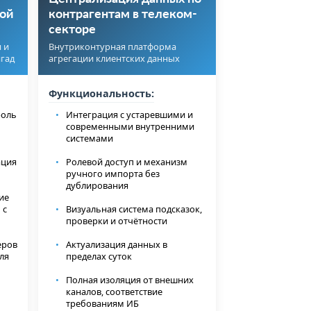
вой
контрагентам в телеком-
секторе
 и
Внутриконтурная платформа
гад
агрегации клиентских данных
Функциональность:
роль
Интеграция с устаревшими и
современными внутренними
системами
ация
Ролевой доступ и механизм
ручного импорта без
дублирования
ие
 с
Визуальная система подсказок,
проверки и отчётности
еров
Актуализация данных в
ля
пределах суток
Полная изоляция от внешних
каналов, соответствие
требованиям ИБ