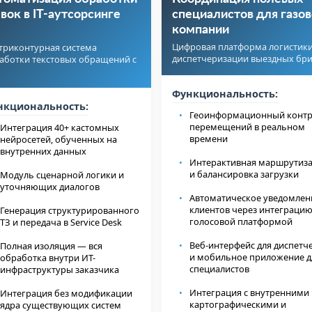
явок в IT-аутсорсинге
специалистов для газо
компании
Цифровая платформа логистики
триконтурная система
диспетчеризации выездных бри
аботки текстовых обращений с
Функциональность:
нкциональность:
Геоинформационный конт
перемещений в реальном
Интеграция 40+ кастомных
времени
нейросетей, обученных на
внутренних данных
Интерактивная маршрутиз
и балансировка загрузки
Модуль сценарной логики и
уточняющих диалогов
Автоматическое уведомлен
клиентов через интеграцию
Генерация структурированного
голосовой платформой
ТЗ и передача в Service Desk
Веб-интерфейс для диспетч
Полная изоляция — вся
и мобильное приложение д
обработка внутри ИТ-
специалистов
инфраструктуры заказчика
Интеграция с внутренними
Интеграция без модификации
картографическими и
ядра существующих систем