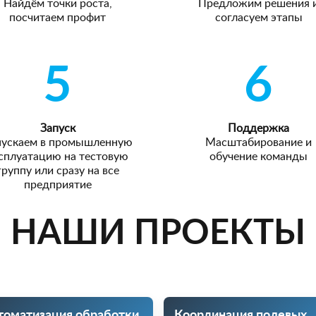
Найдём точки роста,
Предложим решения 
посчитаем профит
согласуем этапы
5
6
Запуск
Поддержка
пускаем в промышленную
Масштабирование и
сплуатацию на тестовую
обучение команды
группу или сразу на все
предприятие
НАШИ ПРОЕКТЫ
томатизация обработки
Координация полевых