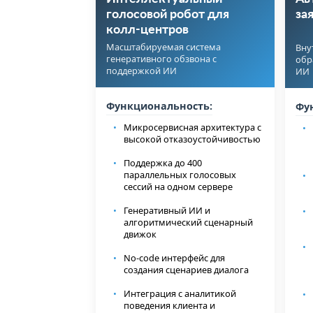
голосовой робот для
за
колл-центров
Масштабируемая система
Вну
генеративного обзвона с
обр
поддержкой ИИ
ИИ
Функциональность:
Фу
Микросервисная архитектура с
высокой отказоустойчивостью
Поддержка до 400
параллельных голосовых
сессий на одном сервере
Генеративный ИИ и
алгоритмический сценарный
движок
No-code интерфейс для
создания сценариев диалога
Интеграция с аналитикой
поведения клиента и