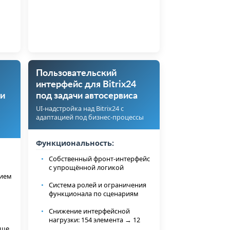
Пользовательский
интерфейс для Bitrix24
и
под задачи автосервиса
UI-надстройка над Bitrix24 с
адаптацией под бизнес-процессы
Функциональность:
Собственный фронт-интерфейс
с упрощённой логикой
нием
Система ролей и ограничения
функционала по сценариям
Снижение интерфейсной
нагрузки: 154 элемента → 12
ище