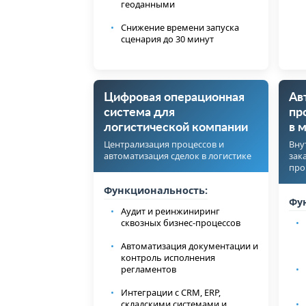
геоданными
Снижение времени запуска
сценария до 30 минут
Цифровая операционная
Ав
система для
пр
логистической компании
в 
Централизация процессов и
Вну
автоматизация сделок в логистике
зак
про
Функциональность:
Фу
Аудит и реинжиниринг
сквозных бизнес-процессов
Автоматизация документации и
контроль исполнения
регламентов
Интеграции с CRM, ERP,
складскими системами и