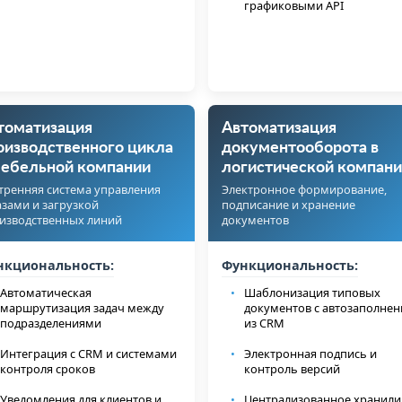
графиковыми API
томатизация
Автоматизация
оизводственного цикла
документооборота в
мебельной компании
логистической компани
тренняя система управления
Электронное формирование,
азами и загрузкой
подписание и хранение
изводственных линий
документов
нкциональность:
Функциональность:
Автоматическая
Шаблонизация типовых
маршрутизация задач между
документов с автозаполне
подразделениями
из CRM
Интеграция с CRM и системами
Электронная подпись и
контроля сроков
контроль версий
Уведомления для клиентов и
Централизованное хранил