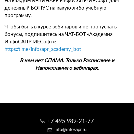
На каждом ВЕБИНАРЕ ИнфоСАПР-ИЕСофт дает
денежный БОНУС на какую-либо учебную
программу.
Чтобы быть в курсе вебинаров и не пропускать
бонусы, подпишитесь на ЧАТ-БОТ «Академия
ИнфоСАПР-ИЕСофт»:
https://t.me/infosapr_academy_bot
В нем нет СПАМА. Только Расписание и
Напоминания о вебинарах.
+7 495 989-21-77
info@infosapr.ru