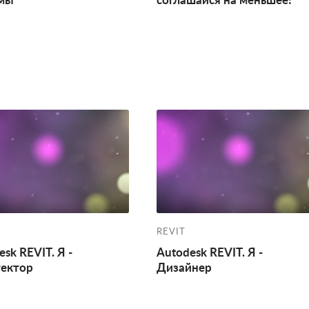
мы
соглашайся на меньшее!
REVIT
sk REVIT. Я -
Autodesk REVIT. Я -
ектор
Дизайнер