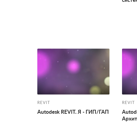
систе
REVIT
REVIT
Autodesk REVIT. Я - ГИП/ГАП
Autode
Архит