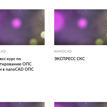
CAD
NANOCAD
есс курс по
ЭКСПРЕСС СКС
ктированию ОПС
м в nanoCAD ОПС