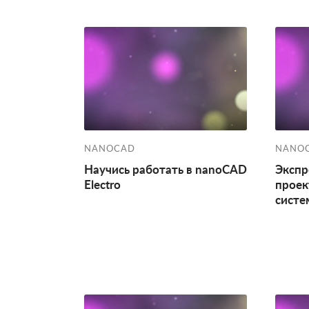
NANOCAD
NANO
Научись работать в nanoCAD
Экспр
Electro
прое
систе