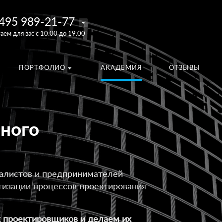
495 989-21-77
аем для вас с 10:00 до 19:00
ПОРТФОЛИО
АКАДЕМИЯ
ОТЗЫВЫ
ного
алистов и предпринимателей
изации процессов проектирования
х проектировщиков и делаем их